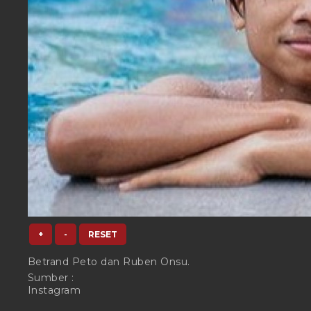
+
-
RESET
Betrand Peto dan Ruben Onsu.
Sumber :
Instagram