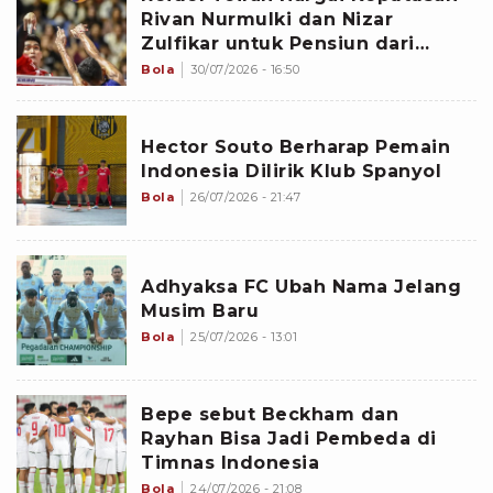
Rivan Nurmulki dan Nizar
Zulfikar untuk Pensiun dari
Timnas Voli Indonesia
Bola
30/07/2026 - 16:50
Hector Souto Berharap Pemain
Indonesia Dilirik Klub Spanyol
Bola
26/07/2026 - 21:47
Adhyaksa FC Ubah Nama Jelang
Musim Baru
Bola
25/07/2026 - 13:01
Bepe sebut Beckham dan
Rayhan Bisa Jadi Pembeda di
Timnas Indonesia
Bola
24/07/2026 - 21:08