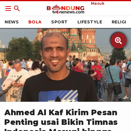
Masuk
NEWS
BOLA
SPORT
LIFESTYLE
RELIGI

Instagram/@ahmedalkaf
Ahmed Al Kaf Kirim Pesan
Penting usai Bikin Timnas