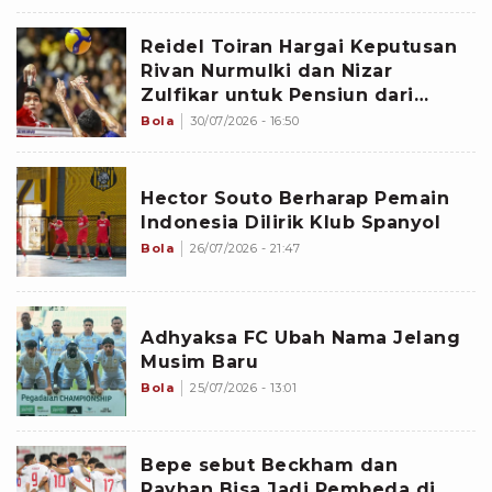
Reidel Toiran Hargai Keputusan
Rivan Nurmulki dan Nizar
Zulfikar untuk Pensiun dari
Timnas Voli Indonesia
Bola
30/07/2026 - 16:50
Hector Souto Berharap Pemain
Indonesia Dilirik Klub Spanyol
Bola
26/07/2026 - 21:47
Adhyaksa FC Ubah Nama Jelang
Musim Baru
Bola
25/07/2026 - 13:01
Bepe sebut Beckham dan
Rayhan Bisa Jadi Pembeda di