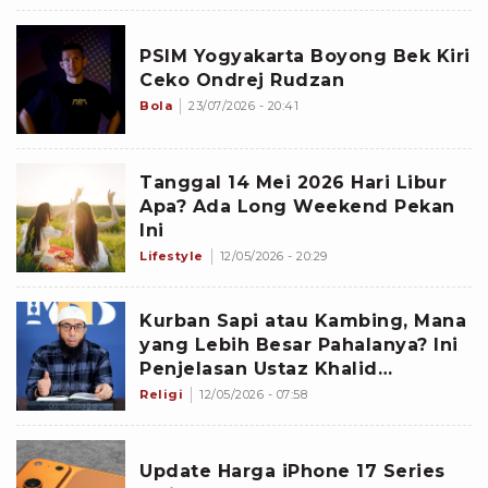
PSIM Yogyakarta Boyong Bek Kiri
Ceko Ondrej Rudzan
Bola
23/07/2026 - 20:41
Tanggal 14 Mei 2026 Hari Libur
Apa? Ada Long Weekend Pekan
Ini
Lifestyle
12/05/2026 - 20:29
Kurban Sapi atau Kambing, Mana
yang Lebih Besar Pahalanya? Ini
Penjelasan Ustaz Khalid
Basalamah
Religi
12/05/2026 - 07:58
Update Harga iPhone 17 Series