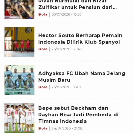
Rivan Nurmulki dan Nizar
Zulfikar untuk Pensiun dari
Timnas Voli Indonesia
Bola
30/07/2026 - 16:50
Hector Souto Berharap Pemain
Indonesia Dilirik Klub Spanyol
Bola
26/07/2026 - 21:47
Adhyaksa FC Ubah Nama Jelang
Musim Baru
Bola
25/07/2026 - 13:01
Bepe sebut Beckham dan
Rayhan Bisa Jadi Pembeda di
Timnas Indonesia
Bola
24/07/2026 - 21:08