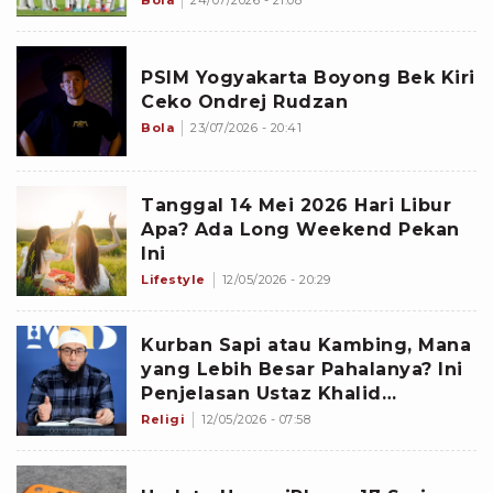
Bola
24/07/2026 - 21:08
PSIM Yogyakarta Boyong Bek Kiri
Ceko Ondrej Rudzan
Bola
23/07/2026 - 20:41
Tanggal 14 Mei 2026 Hari Libur
Apa? Ada Long Weekend Pekan
Ini
Lifestyle
12/05/2026 - 20:29
Kurban Sapi atau Kambing, Mana
yang Lebih Besar Pahalanya? Ini
Penjelasan Ustaz Khalid
Basalamah
Religi
12/05/2026 - 07:58