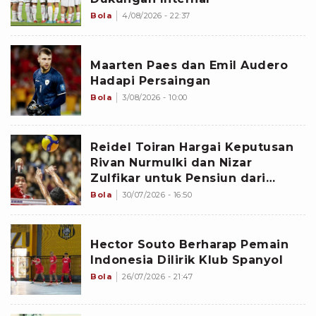
Bola
4/08/2026 - 22:37
Maarten Paes dan Emil Audero
Hadapi Persaingan
Bola
3/08/2026 - 10:00
Reidel Toiran Hargai Keputusan
Rivan Nurmulki dan Nizar
Zulfikar untuk Pensiun dari
Timnas Voli Indonesia
Bola
30/07/2026 - 16:50
Hector Souto Berharap Pemain
Indonesia Dilirik Klub Spanyol
Bola
26/07/2026 - 21:47