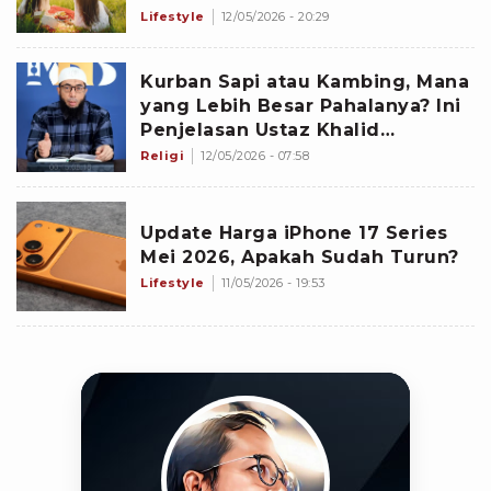
Lifestyle
12/05/2026 - 20:29
Kurban Sapi atau Kambing, Mana
yang Lebih Besar Pahalanya? Ini
Penjelasan Ustaz Khalid
Basalamah
Religi
12/05/2026 - 07:58
Update Harga iPhone 17 Series
Mei 2026, Apakah Sudah Turun?
Lifestyle
11/05/2026 - 19:53