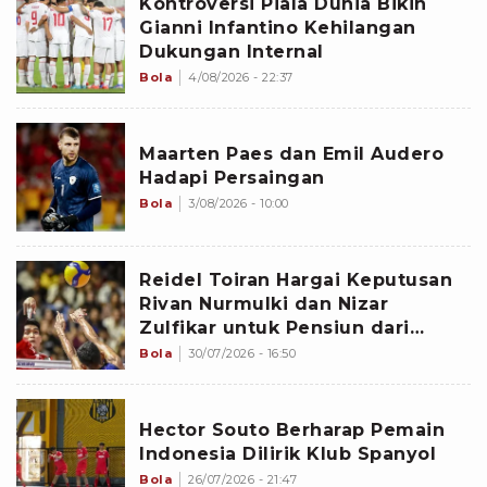
Kontroversi Piala Dunia Bikin
Gianni Infantino Kehilangan
Dukungan Internal
Bola
4/08/2026 - 22:37
Maarten Paes dan Emil Audero
Hadapi Persaingan
Bola
3/08/2026 - 10:00
Reidel Toiran Hargai Keputusan
Rivan Nurmulki dan Nizar
Zulfikar untuk Pensiun dari
Timnas Voli Indonesia
Bola
30/07/2026 - 16:50
Hector Souto Berharap Pemain
Indonesia Dilirik Klub Spanyol
Bola
26/07/2026 - 21:47