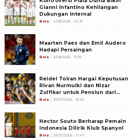
Kontroversi Piala Dunia Bikin
Gianni Infantino Kehilangan
Dukungan Internal
Bola
4/08/2026 - 22:37
Maarten Paes dan Emil Audero
Hadapi Persaingan
Bola
3/08/2026 - 10:00
Reidel Toiran Hargai Keputusan
Rivan Nurmulki dan Nizar
Zulfikar untuk Pensiun dari
Timnas Voli Indonesia
Bola
30/07/2026 - 16:50
Hector Souto Berharap Pemain
Indonesia Dilirik Klub Spanyol
Bola
26/07/2026 - 21:47