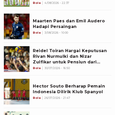
Bola
4/08/2026 - 22:37
Maarten Paes dan Emil Audero
Hadapi Persaingan
Bola
3/08/2026 - 10:00
Reidel Toiran Hargai Keputusan
Rivan Nurmulki dan Nizar
Zulfikar untuk Pensiun dari
Timnas Voli Indonesia
Bola
30/07/2026 - 16:50
Hector Souto Berharap Pemain
Indonesia Dilirik Klub Spanyol
Bola
26/07/2026 - 21:47