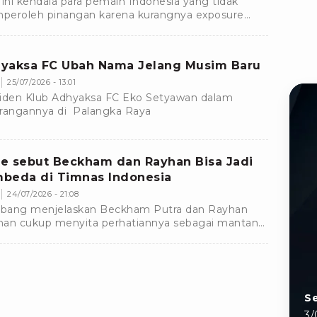
 ini kendala para pemain Indonesia yang tidak
eroleh pinangan karena kurangnya exposure
 menyebabkan mereka tidak masuk dalam radar
-klub luar negeri seperti Spanyol.
yaksa FC Ubah Nama Jelang Musim Baru
25/07/2026 - 13:01
iden Klub Adhyaksa FC Eko Setyawan dalam
rangannya di Palangka Raya
e sebut Beckham dan Rayhan Bisa Jadi
beda di Timnas Indonesia
24/07/2026 - 21:08
ang menjelaskan Beckham Putra dan Rayhan
an cukup menyita perhatiannya sebagai mantan
erang timnas Indonesia.
Se
3/