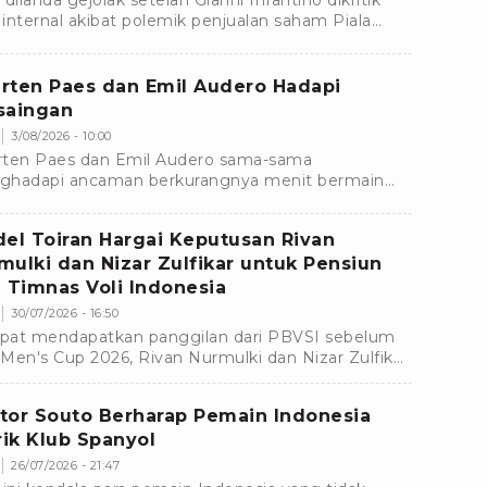
 dilanda gejolak setelah Gianni Infantino dikritik
e internal akibat polemik penjualan saham Piala
a. Dukungan terhadapnya pun mulai menyusut.
rten Paes dan Emil Audero Hadapi
saingan
3/08/2026 - 10:00
ten Paes dan Emil Audero sama-sama
hadapi ancaman berkurangnya menit bermain
ama klub masing-masing menjelang bergulirnya
m baru.
del Toiran Hargai Keputusan Rivan
mulki dan Nizar Zulfikar untuk Pensiun
i Timnas Voli Indonesia
30/07/2026 - 16:50
at mendapatkan panggilan dari PBVSI sebelum
Men's Cup 2026, Rivan Nurmulki dan Nizar Zulfikar
tuskan untuk mundur dari Timnas Voli Indonesia.
tor Souto Berharap Pemain Indonesia
irik Klub Spanyol
26/07/2026 - 21:47