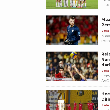
FIFA
elit
Duni
Maa
Per
Bola
Maar
meng
bers
musi
Rei
Nur
dar
Bola
Semp
AVC 
memu
Hec
Dil
Bola