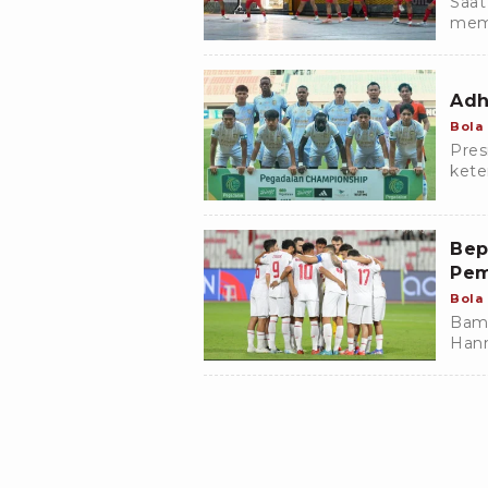
Saat
memp
yang
klub
Adh
Bola
Pres
kete
Bep
Pem
Bola
Bamb
Hann
peny