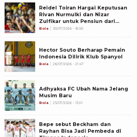
Reidel Toiran Hargai Keputusan
Rivan Nurmulki dan Nizar
Zulfikar untuk Pensiun dari
Timnas Voli Indonesia
Bola
30/07/2026 - 16:50
Hector Souto Berharap Pemain
Indonesia Dilirik Klub Spanyol
Bola
26/07/2026 - 21:47
Adhyaksa FC Ubah Nama Jelang
Musim Baru
Bola
25/07/2026 - 13:01
Bepe sebut Beckham dan
Rayhan Bisa Jadi Pembeda di