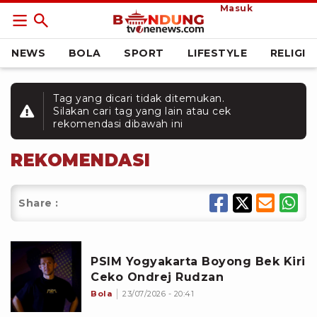
Masuk
NEWS
BOLA
SPORT
LIFESTYLE
RELIGI
Tag yang dicari tidak ditemukan.
Silakan cari tag yang lain atau cek
rekomendasi dibawah ini
REKOMENDASI
Share :
PSIM Yogyakarta Boyong Bek Kiri
Ceko Ondrej Rudzan
Bola
23/07/2026 - 20:41