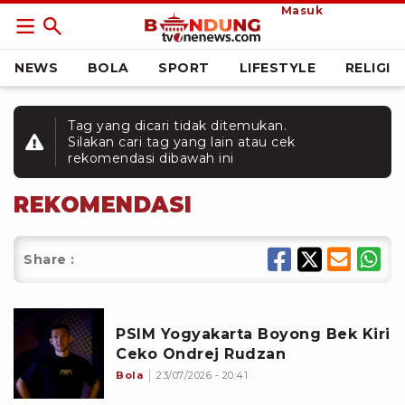
Masuk
NEWS
BOLA
SPORT
LIFESTYLE
RELIGI
Tag yang dicari tidak ditemukan.
Silakan cari tag yang lain atau cek
rekomendasi dibawah ini
REKOMENDASI
Share :
PSIM Yogyakarta Boyong Bek Kiri
Ceko Ondrej Rudzan
Bola
23/07/2026 - 20:41