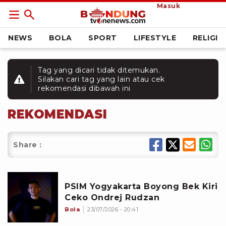
Masuk
NEWS
BOLA
SPORT
LIFESTYLE
RELIGI
Tag yang dicari tidak ditemukan.
Silakan cari tag yang lain atau cek
rekomendasi dibawah ini
REKOMENDASI
Share :
PSIM Yogyakarta Boyong Bek Kiri
Ceko Ondrej Rudzan
Bola
23/07/2026 - 20:41