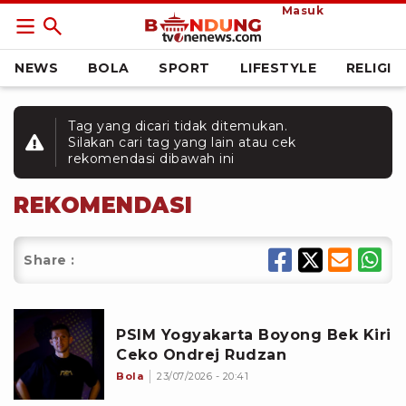
Masuk
NEWS
BOLA
SPORT
LIFESTYLE
RELIGI
Tag yang dicari tidak ditemukan.
Silakan cari tag yang lain atau cek
rekomendasi dibawah ini
REKOMENDASI
Share :
PSIM Yogyakarta Boyong Bek Kiri
Ceko Ondrej Rudzan
Bola
23/07/2026 - 20:41