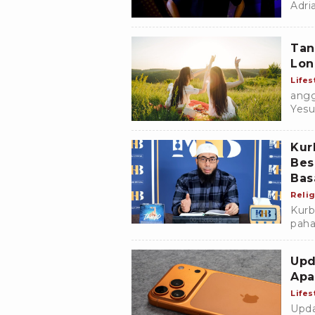
Adri
meng
Rudz
Tan
Lon
Lifes
angg
Yesu
Indo
Kur
Bes
Bas
Relig
Kurb
paha
Basa
menu
Upd
Apa
Lifes
Upda