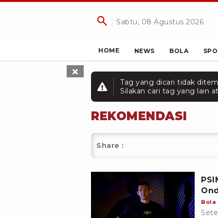
Sabtu, 08 Agustus 2026
HOME
NEWS
BOLA
SPO
Tag yang dicari tidak dite
Silakan cari tag yang lain
REKOMENDASI
Share :
PSI
Ond
Bola
Sete