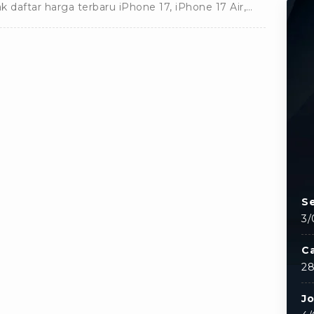
k daftar harga terbaru iPhone 17, iPhone 17 Air,
ne 17 Pro, sampai dengan Pro Max lengkap di sini.
Se
3/
C
28
J