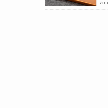
Sima
iPho