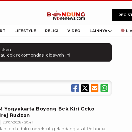
REGIS
RT
LIFESTYLE
RELIGI
VIDEO
LAINNYA
LI
mukan.
 atau cek rekomendasi dibawah ini
M Yogyakarta Boyong Bek Kiri Ceko
rej Rudzan
23/07/2026 - 20:41
lah lebih dulu merekrut gelandang asal Polandia,