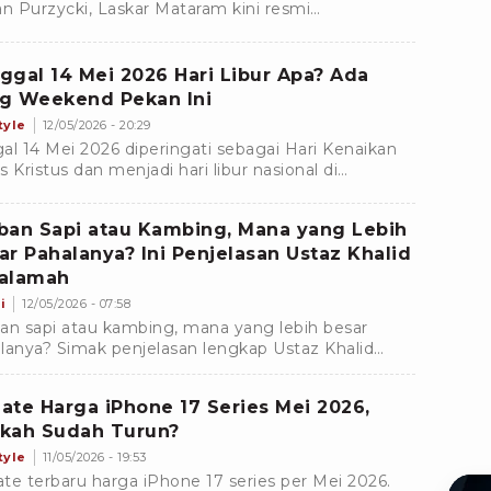
an Purzycki, Laskar Mataram kini resmi
amankan jasa bek kiri asal Republik Ceko, Ondrej
an.
ggal 14 Mei 2026 Hari Libur Apa? Ada
g Weekend Pekan Ini
tyle
12/05/2026 - 20:29
al 14 Mei 2026 diperingati sebagai Hari Kenaikan
s Kristus dan menjadi hari libur nasional di
nesia. Yuk, simak jadwal long weekend pekan ini!
ban Sapi atau Kambing, Mana yang Lebih
ar Pahalanya? Ini Penjelasan Ustaz Khalid
alamah
i
12/05/2026 - 07:58
an sapi atau kambing, mana yang lebih besar
lanya? Simak penjelasan lengkap Ustaz Khalid
lamah tentang hewan kurban paling afdal
rut sunnah.
ate Harga iPhone 17 Series Mei 2026,
kah Sudah Turun?
tyle
11/05/2026 - 19:53
te terbaru harga iPhone 17 series per Mei 2026.