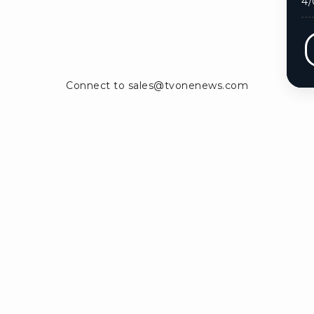
4/
Ikuti kami di:
ntak Kami
Info Iklan
Pedoman Media Siber
Panduan Keb