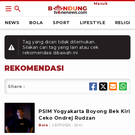
Masuk
NEWS
BOLA
SPORT
LIFESTYLE
RELIGI
Tag yang dicari tidak ditemukan.
Silakan cari tag yang lain atau cek
rekomendasi dibawah ini
REKOMENDASI
Share :
PSIM Yogyakarta Boyong Bek Kiri
Ceko Ondrej Rudzan
Bola
23/07/2026 - 20:41