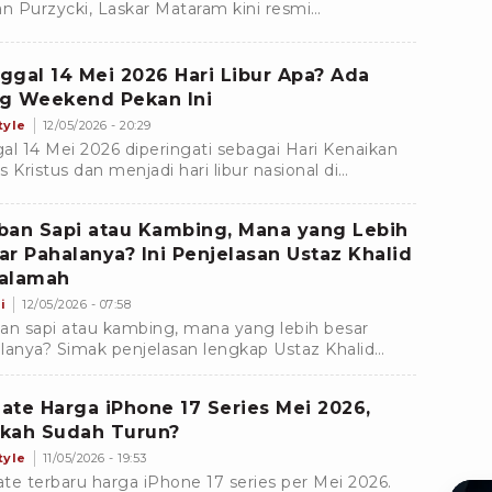
an Purzycki, Laskar Mataram kini resmi
amankan jasa bek kiri asal Republik Ceko, Ondrej
an.
ggal 14 Mei 2026 Hari Libur Apa? Ada
g Weekend Pekan Ini
tyle
12/05/2026 - 20:29
al 14 Mei 2026 diperingati sebagai Hari Kenaikan
s Kristus dan menjadi hari libur nasional di
nesia. Yuk, simak jadwal long weekend pekan ini!
ban Sapi atau Kambing, Mana yang Lebih
ar Pahalanya? Ini Penjelasan Ustaz Khalid
alamah
i
12/05/2026 - 07:58
an sapi atau kambing, mana yang lebih besar
lanya? Simak penjelasan lengkap Ustaz Khalid
lamah tentang hewan kurban paling afdal
rut sunnah.
ate Harga iPhone 17 Series Mei 2026,
kah Sudah Turun?
tyle
11/05/2026 - 19:53
te terbaru harga iPhone 17 series per Mei 2026.