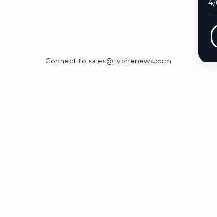
4/
Ikuti kami di:
ntak Kami
Info Iklan
Pedoman Media Siber
Panduan Keb