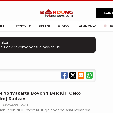
REGIS
RT
LIFESTYLE
RELIGI
VIDEO
LAINNYA
LI
mukan.
 atau cek rekomendasi dibawah ini
M Yogyakarta Boyong Bek Kiri Ceko
rej Rudzan
23/07/2026 - 20:41
lah lebih dulu merekrut gelandang asal Polandia,