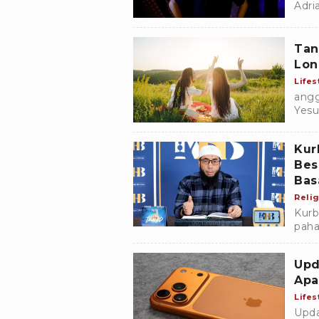
Adri
meng
Rudz
Tan
Lon
Lifes
angg
Yesu
Indo
Kur
Bes
Bas
Relig
Kurb
paha
Basa
menu
Upd
Apa
Lifes
Upda