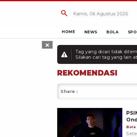
Kamis, 06 Agustus 2026
HOME
NEWS
BOLA
SPO
Tag yang dicari tidak dite
Silakan cari tag yang lain
REKOMENDASI
Share :
PSI
Ond
Bola
Sete