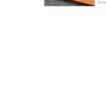
Sima
iPho