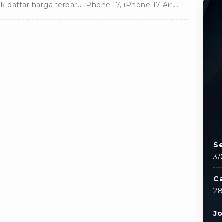
k daftar harga terbaru iPhone 17, iPhone 17 Air,
ne 17 Pro, sampai dengan Pro Max lengkap di sini.
Se
3/
C
28
J