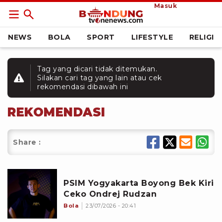
Masuk
NEWS
BOLA
SPORT
LIFESTYLE
RELIGI
Tag yang dicari tidak ditemukan.
Silakan cari tag yang lain atau cek
rekomendasi dibawah ini
REKOMENDASI
Share :
PSIM Yogyakarta Boyong Bek Kiri
Ceko Ondrej Rudzan
Bola
23/07/2026 - 20:41