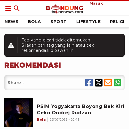
Masuk
NEWS
BOLA
SPORT
LIFESTYLE
RELIGI
Tag yang dicari tidak ditemukan.
Silakan cari tag yang lain atau cek
rekomendasi dibawah ini
REKOMENDASI
Share :
PSIM Yogyakarta Boyong Bek Kiri
Ceko Ondrej Rudzan
Bola
23/07/2026 - 20:41