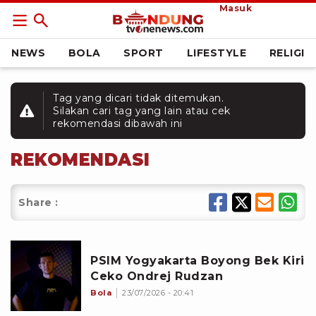
Masuk
NEWS
BOLA
SPORT
LIFESTYLE
RELIGI
Tag yang dicari tidak ditemukan.
Silakan cari tag yang lain atau cek
rekomendasi dibawah ini
REKOMENDASI
Share :
PSIM Yogyakarta Boyong Bek Kiri
Ceko Ondrej Rudzan
Bola
23/07/2026 - 20:41