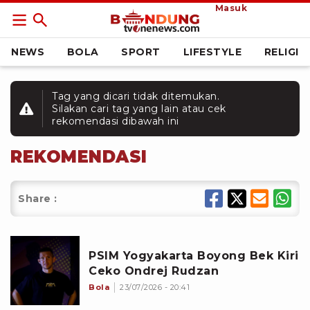
Masuk
NEWS
BOLA
SPORT
LIFESTYLE
RELIGI
Tag yang dicari tidak ditemukan.
Silakan cari tag yang lain atau cek
rekomendasi dibawah ini
REKOMENDASI
Share :
PSIM Yogyakarta Boyong Bek Kiri
Ceko Ondrej Rudzan
Bola
23/07/2026 - 20:41