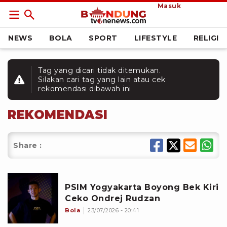
Masuk
NEWS
BOLA
SPORT
LIFESTYLE
RELIGI
Tag yang dicari tidak ditemukan.
Silakan cari tag yang lain atau cek
rekomendasi dibawah ini
REKOMENDASI
Share :
PSIM Yogyakarta Boyong Bek Kiri
Ceko Ondrej Rudzan
Bola
23/07/2026 - 20:41