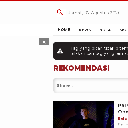
Jumat, 07 Agustus 2026
HOME
NEWS
BOLA
SPO
Tag yang dicari tidak dite
Silakan cari tag yang lain
REKOMENDASI
Share :
PSI
Ond
Bola
Sete