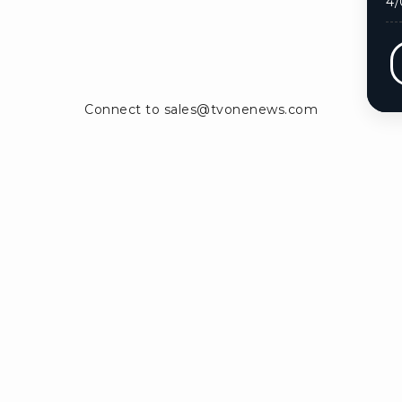
4/
Ikuti kami di:
ntak Kami
Info Iklan
Pedoman Media Siber
Panduan Keb