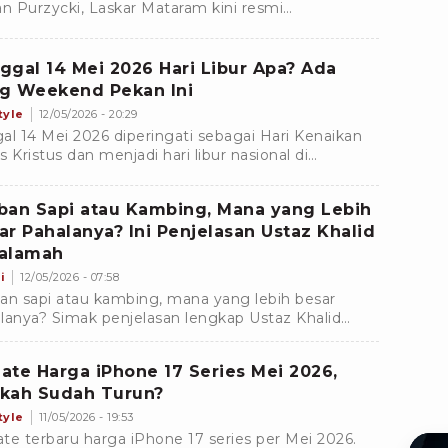
an Purzycki, Laskar Mataram kini resmi
amankan jasa bek kiri asal Republik Ceko, Ondrej
an.
ggal 14 Mei 2026 Hari Libur Apa? Ada
g Weekend Pekan Ini
tyle
12/05/2026 - 20:29
al 14 Mei 2026 diperingati sebagai Hari Kenaikan
s Kristus dan menjadi hari libur nasional di
nesia. Yuk, simak jadwal long weekend pekan ini!
ban Sapi atau Kambing, Mana yang Lebih
ar Pahalanya? Ini Penjelasan Ustaz Khalid
alamah
i
12/05/2026 - 07:58
an sapi atau kambing, mana yang lebih besar
lanya? Simak penjelasan lengkap Ustaz Khalid
lamah tentang hewan kurban paling afdal
rut sunnah.
ate Harga iPhone 17 Series Mei 2026,
kah Sudah Turun?
tyle
11/05/2026 - 19:53
te terbaru harga iPhone 17 series per Mei 2026.