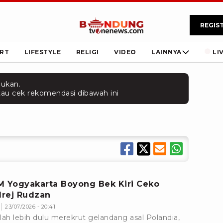
REGIS
RT
LIFESTYLE
RELIGI
VIDEO
LAINNYA
LI
mukan.
 atau cek rekomendasi dibawah ini
M Yogyakarta Boyong Bek Kiri Ceko
rej Rudzan
23/07/2026 - 20:41
lah lebih dulu merekrut gelandang asal Polandia,