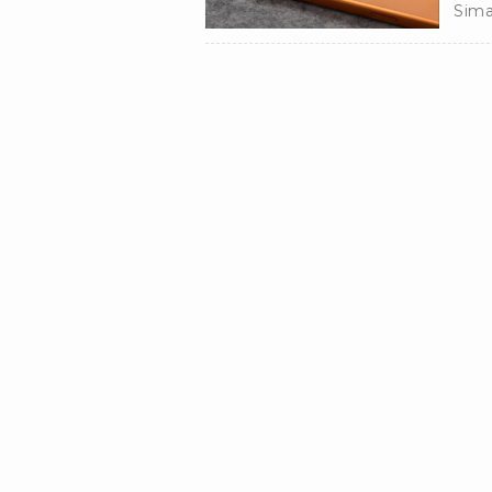
Sima
iPho