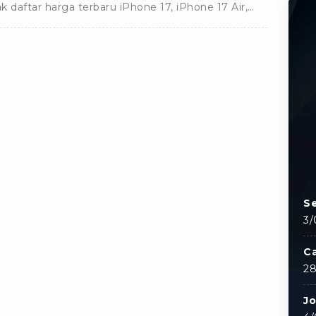
k daftar harga terbaru iPhone 17, iPhone 17 Air,
ne 17 Pro, sampai dengan Pro Max lengkap di sini.
Se
3/
C
28
J