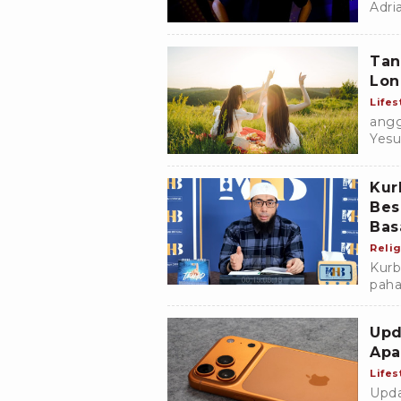
Adri
meng
Rudz
Tan
Lon
Lifes
angg
Yesu
Indo
Kur
Bes
Bas
Relig
Kurb
paha
Basa
menu
Upd
Apa
Lifes
Upda