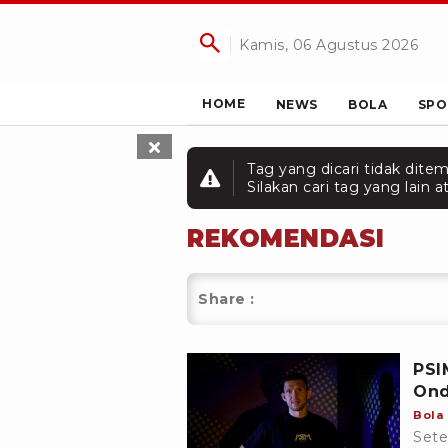
Kamis, 06 Agustus 2026
HOME
NEWS
BOLA
SPO
Tag yang dicari tidak dite
Silakan cari tag yang lain
REKOMENDASI
Share :
PSI
Ond
Bola
Sete