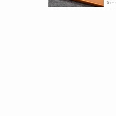
Sima
iPho