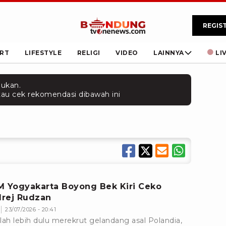
REGIS
RT
LIFESTYLE
RELIGI
VIDEO
LAINNYA
LI
mukan.
 atau cek rekomendasi dibawah ini
M Yogyakarta Boyong Bek Kiri Ceko
rej Rudzan
23/07/2026 - 20:41
lah lebih dulu merekrut gelandang asal Polandia,