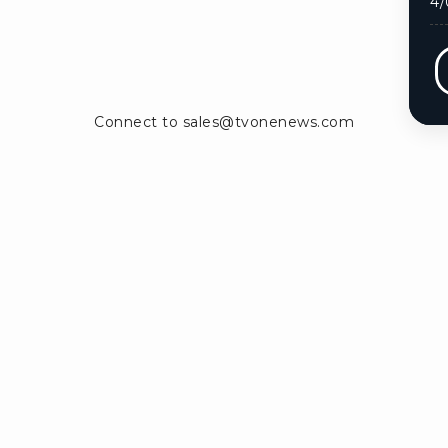
4/
Ikuti kami di:
ntak Kami
Info Iklan
Pedoman Media Siber
Panduan Keb