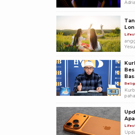
Adri
meng
Rudz
Tan
Lon
Lifes
angg
Yesu
Indo
Kur
Bes
Bas
Relig
Kurb
paha
Basa
menu
Upd
Apa
Lifes
Upda