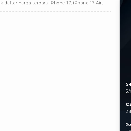
k daftar harga terbaru iPhone 17, iPhone 17 Air,
ne 17 Pro, sampai dengan Pro Max lengkap di sini.
Se
3/
C
28
J