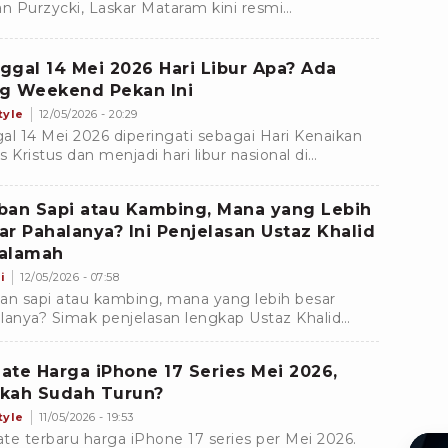
an Purzycki, Laskar Mataram kini resmi
amankan jasa bek kiri asal Republik Ceko, Ondrej
an.
ggal 14 Mei 2026 Hari Libur Apa? Ada
g Weekend Pekan Ini
tyle
12/05/2026 - 20:29
al 14 Mei 2026 diperingati sebagai Hari Kenaikan
s Kristus dan menjadi hari libur nasional di
nesia. Yuk, simak jadwal long weekend pekan ini!
ban Sapi atau Kambing, Mana yang Lebih
ar Pahalanya? Ini Penjelasan Ustaz Khalid
alamah
i
12/05/2026 - 07:58
an sapi atau kambing, mana yang lebih besar
lanya? Simak penjelasan lengkap Ustaz Khalid
lamah tentang hewan kurban paling afdal
rut sunnah.
ate Harga iPhone 17 Series Mei 2026,
kah Sudah Turun?
tyle
11/05/2026 - 19:53
te terbaru harga iPhone 17 series per Mei 2026.