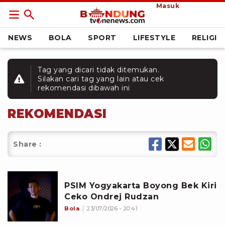
Masuk
NEWS
BOLA
SPORT
LIFESTYLE
RELIGI
Tag yang dicari tidak ditemukan.
Silakan cari tag yang lain atau cek
rekomendasi dibawah ini
REKOMENDASI
Share :
PSIM Yogyakarta Boyong Bek Kiri
Ceko Ondrej Rudzan
Bola
23/07/2026 - 20:41