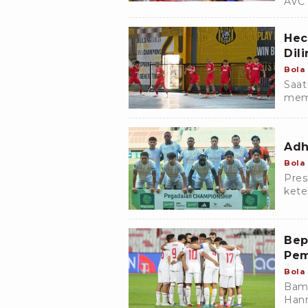
AVC 
memu
Hec
Dil
Bola
Saat
memp
yang
klub
Adh
Bola
Pres
kete
Bep
Pem
Bola
Bamb
Hann