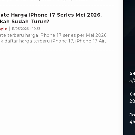
lamah tentang hewan kurban paling afdal
rut sunnah.
ate Harga iPhone 17 Series Mei 2026,
kah Sudah Turun?
tyle
11/05/2026 - 19:53
te terbaru harga iPhone 17 series per Mei 2026.
k daftar harga terbaru iPhone 17, iPhone 17 Air,
ne 17 Pro, sampai dengan Pro Max lengkap di sini.
Se
3/
C
28
J
4/