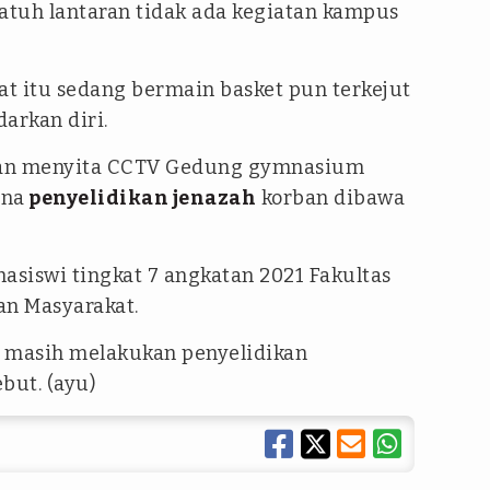
rjatuh lantaran tidak ada kegiatan kampus
t itu sedang bermain basket pun terkejut
darkan diri.
isian menyita CCTV Gedung gymnasium
una
penyelidikan jenazah
korban dibawa
asiswi tingkat 7 angkatan 2021 Fakultas
an Masyarakat.
an masih melakukan penyelidikan
but. (ayu)