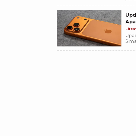
Basa
menu
Upd
Apa
Lifes
Upda
Sima
iPho