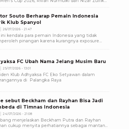
Men's Cup 2026, Rivan Nurmulki dan Nizar Zulfikar
tuskan untuk mundur dari Timnas Voli Indonesia.
tor Souto Berharap Pemain Indonesia
irik Klub Spanyol
26/07/2026 - 21:47
 ini kendala para pemain Indonesia yang tidak
eroleh pinangan karena kurangnya exposure
 menyebabkan mereka tidak masuk dalam radar
-klub luar negeri seperti Spanyol.
yaksa FC Ubah Nama Jelang Musim Baru
25/07/2026 - 13:01
iden Klub Adhyaksa FC Eko Setyawan dalam
rangannya di Palangka Raya
e sebut Beckham dan Rayhan Bisa Jadi
beda di Timnas Indonesia
24/07/2026 - 21:08
ang menjelaskan Beckham Putra dan Rayhan
an cukup menyita perhatiannya sebagai mantan