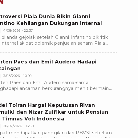
N
troversi Piala Dunia Bikin Gianni
antino Kehilangan Dukungan Internal
4/08/2026 - 22:37
 dilanda gejolak setelah Gianni Infantino dikritik
e internal akibat polemik penjualan saham Piala
a. Dukungan terhadapnya pun mulai menyusut.
rten Paes dan Emil Audero Hadapi
saingan
3/08/2026 - 10:00
ten Paes dan Emil Audero sama-sama
hadapi ancaman berkurangnya menit bermain
ama klub masing-masing menjelang bergulirnya
m baru.
del Toiran Hargai Keputusan Rivan
mulki dan Nizar Zulfikar untuk Pensiun
i Timnas Voli Indonesia
30/07/2026 - 16:50
at mendapatkan panggilan dari PBVSI sebelum