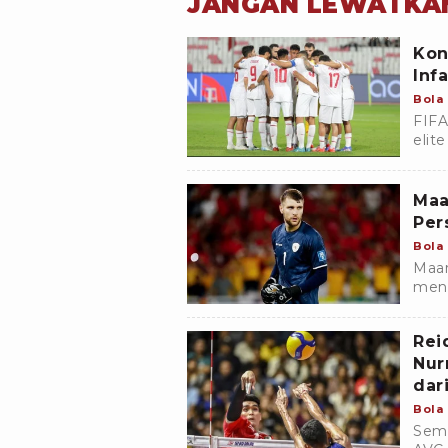
JANGAN LEWATKA
Kon
Inf
Bola
FIFA
elit
Duni
Maa
Per
Bola
Maar
meng
bers
musi
Rei
Nur
dar
Bola
Semp