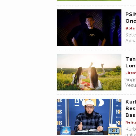
peny
PSI
Ond
Bola
Sete
Adri
meng
Rudz
Tan
Lon
Lifes
angg
Yesu
Indo
Kur
Bes
Bas
Relig
Kurb
paha