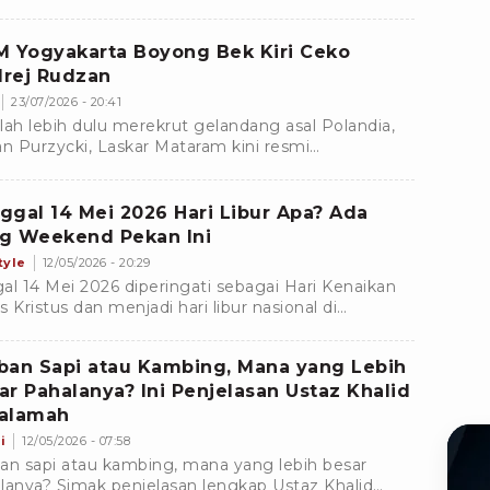
erang timnas Indonesia.
M Yogyakarta Boyong Bek Kiri Ceko
rej Rudzan
23/07/2026 - 20:41
lah lebih dulu merekrut gelandang asal Polandia,
an Purzycki, Laskar Mataram kini resmi
amankan jasa bek kiri asal Republik Ceko, Ondrej
an.
ggal 14 Mei 2026 Hari Libur Apa? Ada
g Weekend Pekan Ini
tyle
12/05/2026 - 20:29
al 14 Mei 2026 diperingati sebagai Hari Kenaikan
s Kristus dan menjadi hari libur nasional di
nesia. Yuk, simak jadwal long weekend pekan ini!
ban Sapi atau Kambing, Mana yang Lebih
ar Pahalanya? Ini Penjelasan Ustaz Khalid
alamah
i
12/05/2026 - 07:58
an sapi atau kambing, mana yang lebih besar
lanya? Simak penjelasan lengkap Ustaz Khalid