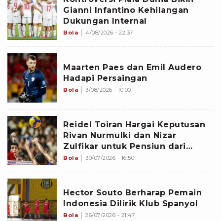
Gianni Infantino Kehilangan
Dukungan Internal
Bola
4/08/2026 - 22:37
Maarten Paes dan Emil Audero
Hadapi Persaingan
Bola
3/08/2026 - 10:00
Reidel Toiran Hargai Keputusan
Rivan Nurmulki dan Nizar
Zulfikar untuk Pensiun dari
Timnas Voli Indonesia
Bola
30/07/2026 - 16:50
Hector Souto Berharap Pemain
Indonesia Dilirik Klub Spanyol
Bola
26/07/2026 - 21:47