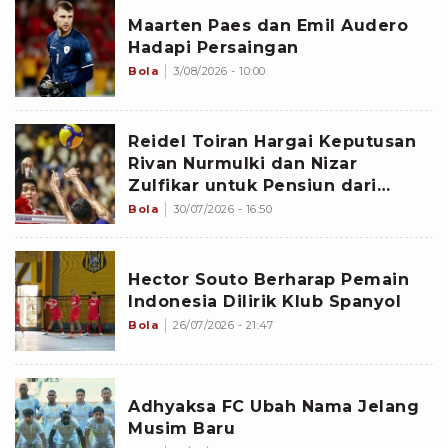
Maarten Paes dan Emil Audero
Hadapi Persaingan
Bola
3/08/2026 - 10:00
Reidel Toiran Hargai Keputusan
Rivan Nurmulki dan Nizar
Zulfikar untuk Pensiun dari
Timnas Voli Indonesia
Bola
30/07/2026 - 16:50
Hector Souto Berharap Pemain
Indonesia Dilirik Klub Spanyol
Bola
26/07/2026 - 21:47
Adhyaksa FC Ubah Nama Jelang
Musim Baru