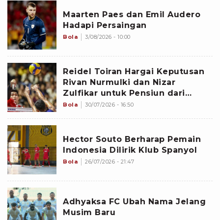
Maarten Paes dan Emil Audero
Hadapi Persaingan
Bola
3/08/2026 - 10:00
Reidel Toiran Hargai Keputusan
Rivan Nurmulki dan Nizar
Zulfikar untuk Pensiun dari
Timnas Voli Indonesia
Bola
30/07/2026 - 16:50
Hector Souto Berharap Pemain
Indonesia Dilirik Klub Spanyol
Bola
26/07/2026 - 21:47
Adhyaksa FC Ubah Nama Jelang
Musim Baru