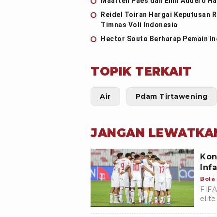
Maarten Paes dan Emil Audero Ha
Reidel Toiran Hargai Keputusan R
Timnas Voli Indonesia
Hector Souto Berharap Pemain Ind
TOPIK TERKAIT
Air
Pdam Tirtawening
JANGAN LEWATKA
Kon
Inf
Bola
FIFA
elit
Duni