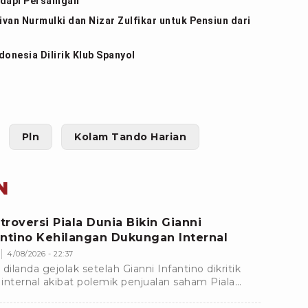
dapi Persaingan
ivan Nurmulki dan Nizar Zulfikar untuk Pensiun dari
onesia Dilirik Klub Spanyol
Pln
Kolam Tando Harian
N
troversi Piala Dunia Bikin Gianni
antino Kehilangan Dukungan Internal
4/08/2026 - 22:37
 dilanda gejolak setelah Gianni Infantino dikritik
e internal akibat polemik penjualan saham Piala
a. Dukungan terhadapnya pun mulai menyusut.