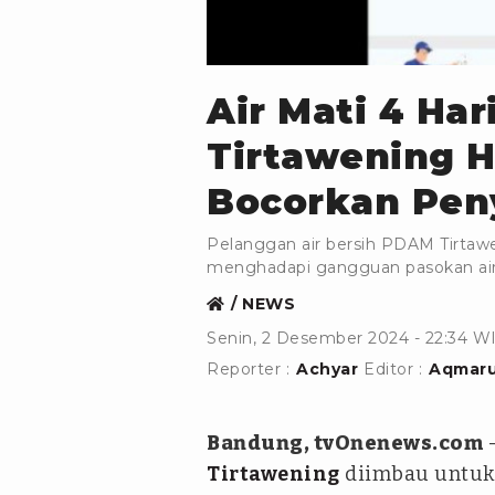
istimewa
Air Mati 4 Ha
Tirtawening H
Bocorkan Pen
Pelanggan air bersih PDAM Tirtaw
menghadapi gangguan pasokan air 
NEWS
Senin, 2 Desember 2024 - 22:34 W
Reporter :
Achyar
Editor :
Aqmaru
Bandung, tvOnenews.com
Tirtawening
diimbau untuk