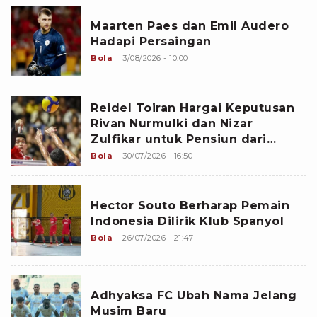
Maarten Paes dan Emil Audero
Hadapi Persaingan
Bola
3/08/2026 - 10:00
Reidel Toiran Hargai Keputusan
Rivan Nurmulki dan Nizar
Zulfikar untuk Pensiun dari
Timnas Voli Indonesia
Bola
30/07/2026 - 16:50
Hector Souto Berharap Pemain
Indonesia Dilirik Klub Spanyol
Bola
26/07/2026 - 21:47
Adhyaksa FC Ubah Nama Jelang
Musim Baru