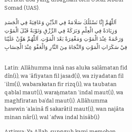
Somad (UAS).
اَللّٰهُمَّ إِنَّا نَسْئَلُكَ سَلَامَةً فِي الدِّيْنِ وَعَافِيَةً فِي الْجَسَدِ
وَزِيَادَةً فِي الْعِلْمِ وَبَرَكَةً فِي الرِّزْقِ وَتَوْبَةً قَبْلَ الْمَوْتِ
وَرَحْمَةً عِنْدَ الْمَوْتِ وَمَغْفِرَةً بَعْدَ الْمَوْتِ. اَللّٰهُمَّ هَوِّنْ عَلَيْنَا
فِيْ سَكَرَاتِ الْمَوْتِ وَالنَّجَاةَ مِنَ النَّارِ وَالْعَفْوَ عِنْدَ الْحِسَابِ
Latin: Allâhumma innâ nas aluka salâmatan fid
dîn(i), wa ‘âfiyatan fil jasad(i), wa ziyadatan fil
‘ilm(i), wabarakatan fir rizq(i), wa taubatan
qablal maut(i), waraḫmatan ‘indal maut(i), wa
maghfiratan ba’dal maut(i). Allâhumma
hawwin ‘alainâ fî sakarâtil maut(i), wan najâta
minan nâr(i), wal ‘afwa indal hisâb(i)
Artinya: Ya Allah, sungguh kami memohon