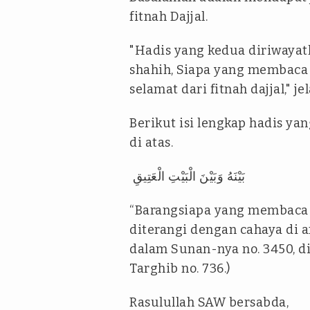
fitnah Dajjal.
"Hadis yang kedua diriwayat
shahih, Siapa yang membaca 
selamat dari fitnah dajjal," je
Berikut isi lengkap hadis ya
di atas.
بَيْنَهُ وَبَيْنَ الْبَيْتِ الْعَتِيقِ
“Barangsiapa yang membaca s
diterangi dengan cahaya di a
dalam Sunan-nya no. 3450, d
Targhib no. 736.)
Rasulullah SAW bersabda,