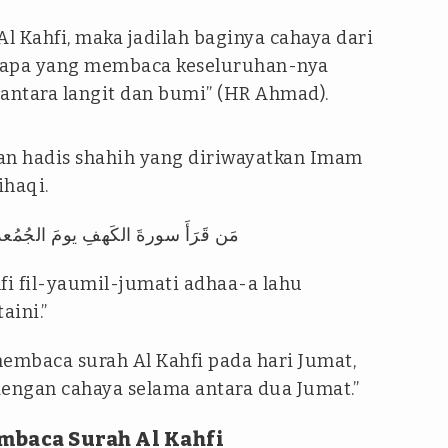
l Kahfi, maka jadilah baginya cahaya dari
siapa yang membaca keseluruhan-nya
 antara langit dan bumi” (HR Ahmad).
an hadis shahih yang diriwayatkan Imam
haqi.
مَن قَرَأَ سورةَ الكَهفِ يومَ الجُمُعة
fi fil-yaumil-jumati adhaa-a lahu
aini.”
membaca surah Al Kahfi pada hari Jumat,
dengan cahaya selama antara dua Jumat.”
mbaca Surah Al Kahfi