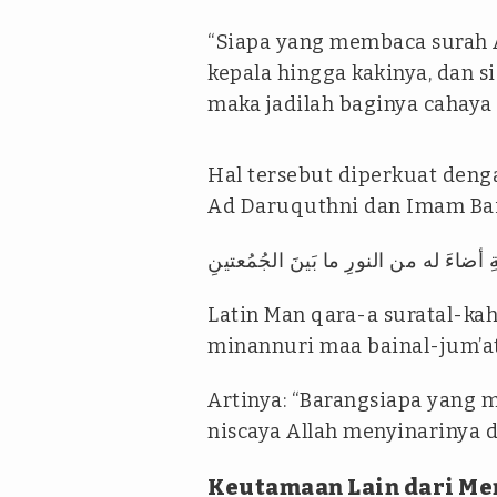
“Siapa yang membaca surah A
kepala hingga kakinya, dan 
maka jadilah baginya cahaya
Hal tersebut diperkuat deng
Ad Daruquthni dan Imam Bai
ِ أضاءَ له من النورِ ما بَينَ الجُمُعتينِ
Latin Man qara-a suratal-kah
minannuri maa bainal-jum’at
Artinya: “Barangsiapa yang 
niscaya Allah menyinarinya 
Keutamaan Lain dari Me