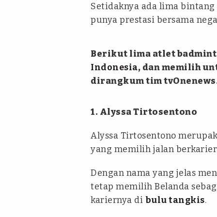
Setidaknya ada lima bintan
punya prestasi bersama negar
Berikut lima atlet badmin
Indonesia
, dan memilih u
dirangkum tim tvOnenews
1. Alyssa Tirtosentono
Alyssa Tirtosentono merupak
yang memilih jalan berkarie
Dengan nama yang jelas menc
tetap memilih Belanda sebag
kariernya di
bulu tangkis
.