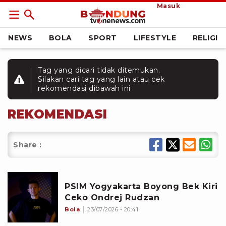
Masuk
NEWS
BOLA
SPORT
LIFESTYLE
RELIGI
Tag yang dicari tidak ditemukan.
Silakan cari tag yang lain atau cek
rekomendasi dibawah ini
REKOMENDASI
Share :
PSIM Yogyakarta Boyong Bek Kiri
Ceko Ondrej Rudzan
Bola
23/07/2026 - 20:41