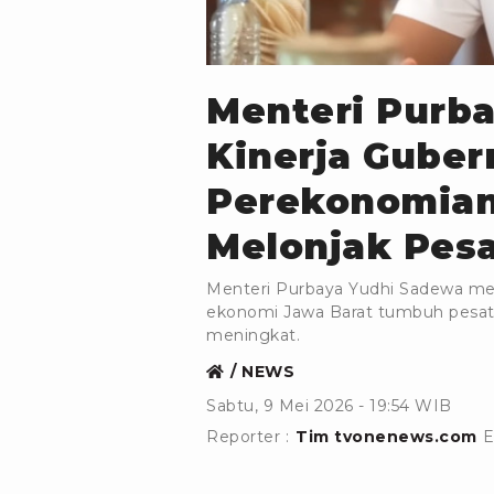
YouTube/KANGDEDIMULYADI
Menteri Purb
Kinerja Guber
Perekonomian
Melonjak Pes
Menteri Purbaya Yudhi Sadewa mem
ekonomi Jawa Barat tumbuh pesat 
meningkat.
NEWS
Sabtu, 9 Mei 2026 - 19:54 WIB
Reporter :
Tim tvonenews.com
E