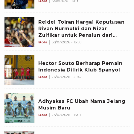
Bola
3/08/2026 - 10:00
Reidel Toiran Hargai Keputusan
Rivan Nurmulki dan Nizar
Zulfikar untuk Pensiun dari
Timnas Voli Indonesia
Bola
30/07/2026 - 16:50
Hector Souto Berharap Pemain
Indonesia Dilirik Klub Spanyol
Bola
26/07/2026 - 21:47
Adhyaksa FC Ubah Nama Jelang
Musim Baru
Bola
25/07/2026 - 13:01