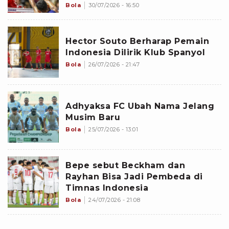
Timnas Voli Indonesia
Bola
30/07/2026 - 16:50
Hector Souto Berharap Pemain
Indonesia Dilirik Klub Spanyol
Bola
26/07/2026 - 21:47
Adhyaksa FC Ubah Nama Jelang
Musim Baru
Bola
25/07/2026 - 13:01
Bepe sebut Beckham dan
Rayhan Bisa Jadi Pembeda di
Timnas Indonesia
Bola
24/07/2026 - 21:08