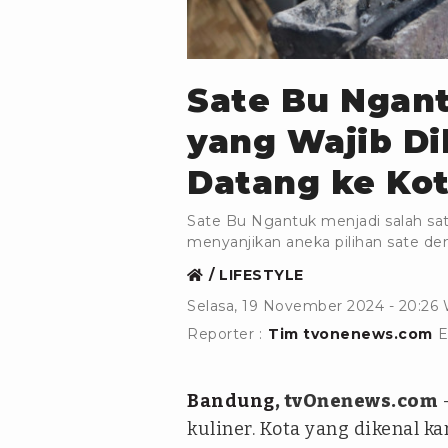
unsplah.com/Mufid Majnun
Sate Bu Ngant
yang Wajib Di
Datang ke Ko
Sate Bu Ngantuk menjadi salah sat
menyanjikan aneka pilihan sate den
LIFESTYLE
Selasa, 19 November 2024 - 20:26
Reporter :
Tim tvonenews.com
E
Bandung
, tvOnenews.com
kuliner. Kota yang dikenal 