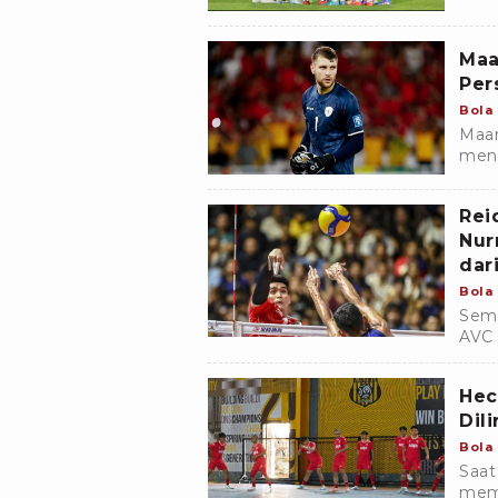
Duni
Maa
Per
Bola
Maar
meng
bers
musi
Rei
Nur
dar
Bola
Semp
AVC 
memu
Hec
Dil
Bola
Saat
memp