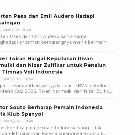
a. Dukungan terhadapnya pun mulai menyusut.
rten Paes dan Emil Audero Hadapi
saingan
3/08/2026 - 10:00
ten Paes dan Emil Audero sama-sama
hadapi ancaman berkurangnya menit bermain
ama klub masing-masing menjelang bergulirnya
m baru.
del Toiran Hargai Keputusan Rivan
mulki dan Nizar Zulfikar untuk Pensiun
i Timnas Voli Indonesia
30/07/2026 - 16:50
at mendapatkan panggilan dari PBVSI sebelum
Men's Cup 2026, Rivan Nurmulki dan Nizar Zulfikar
tuskan untuk mundur dari Timnas Voli Indonesia.
tor Souto Berharap Pemain Indonesia
irik Klub Spanyol
26/07/2026 - 21:47
 ini kendala para pemain Indonesia yang tidak
eroleh pinangan karena kurangnya exposure