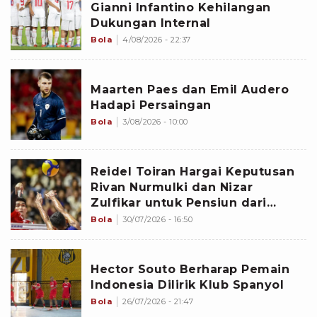
Gianni Infantino Kehilangan
Dukungan Internal
Bola
4/08/2026 - 22:37
Maarten Paes dan Emil Audero
Hadapi Persaingan
Bola
3/08/2026 - 10:00
Reidel Toiran Hargai Keputusan
Rivan Nurmulki dan Nizar
Zulfikar untuk Pensiun dari
Timnas Voli Indonesia
Bola
30/07/2026 - 16:50
Hector Souto Berharap Pemain
Indonesia Dilirik Klub Spanyol
Bola
26/07/2026 - 21:47