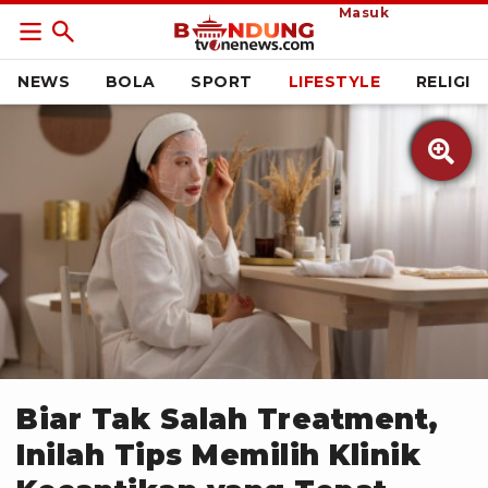
Masuk
NEWS
BOLA
SPORT
LIFESTYLE
RELIGI

Freepik
Biar Tak Salah Treatment,
Inilah Tips Memilih Klinik