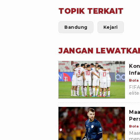
TOPIK TERKAIT
Bandung
Kejari
JANGAN LEWATKA
Kon
Inf
Bola
FIFA
elit
Duni
Maa
Per
Bola
Maar
meng