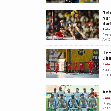
bers
musi
Rei
Nur
dar
Bola
Semp
AVC 
memu
Hec
Dil
Bola
Saat
memp
yang
klub
Adh
Bola
Pres
kete