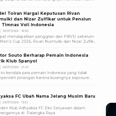
ama klub masing-masing menjelang bergulirnya
m baru.
del Toiran Hargai Keputusan Rivan
mulki dan Nizar Zulfikar untuk Pensiun
i Timnas Voli Indonesia
30/07/2026 - 16:50
at mendapatkan panggilan dari PBVSI sebelum
Men's Cup 2026, Rivan Nurmulki dan Nizar Zulfikar
tuskan untuk mundur dari Timnas Voli Indonesia.
tor Souto Berharap Pemain Indonesia
irik Klub Spanyol
26/07/2026 - 21:47
 ini kendala para pemain Indonesia yang tidak
eroleh pinangan karena kurangnya exposure
 menyebabkan mereka tidak masuk dalam radar
-klub luar negeri seperti Spanyol.
yaksa FC Ubah Nama Jelang Musim Baru
25/07/2026 - 13:01
iden Klub Adhyaksa FC Eko Setyawan dalam
rangannya di Palangka Raya