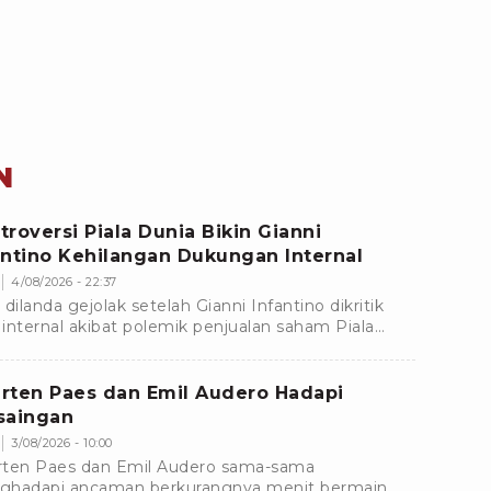
N
troversi Piala Dunia Bikin Gianni
antino Kehilangan Dukungan Internal
4/08/2026 - 22:37
 dilanda gejolak setelah Gianni Infantino dikritik
e internal akibat polemik penjualan saham Piala
a. Dukungan terhadapnya pun mulai menyusut.
rten Paes dan Emil Audero Hadapi
saingan
3/08/2026 - 10:00
ten Paes dan Emil Audero sama-sama
hadapi ancaman berkurangnya menit bermain