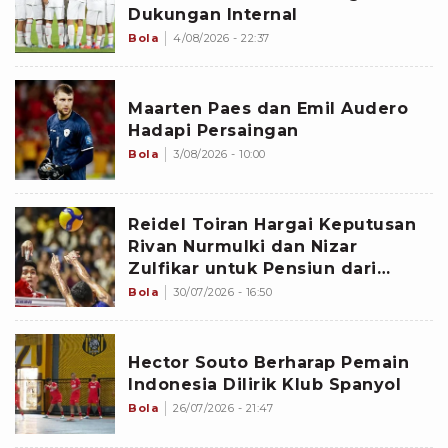
Dukungan Internal
Bola
4/08/2026 - 22:37
Maarten Paes dan Emil Audero
Hadapi Persaingan
Bola
3/08/2026 - 10:00
Reidel Toiran Hargai Keputusan
Rivan Nurmulki dan Nizar
Zulfikar untuk Pensiun dari
Timnas Voli Indonesia
Bola
30/07/2026 - 16:50
Hector Souto Berharap Pemain
Indonesia Dilirik Klub Spanyol
Bola
26/07/2026 - 21:47