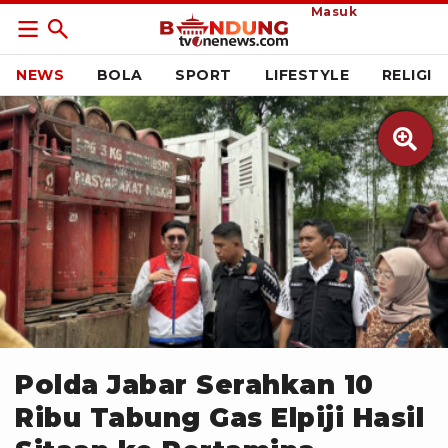
Masuk
NEWS
BOLA
SPORT
LIFESTYLE
RELIGI

(ANTARA/Rubby Jovan)
Polda Jabar Serahkan 10
Ribu Tabung Gas Elpiji Hasil