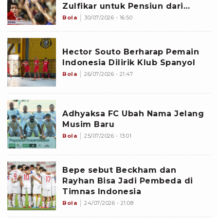
Zulfikar untuk Pensiun dari
Timnas Voli Indonesia
Bola
30/07/2026 - 16:50
Hector Souto Berharap Pemain
Indonesia Dilirik Klub Spanyol
Bola
26/07/2026 - 21:47
Adhyaksa FC Ubah Nama Jelang
Musim Baru
Bola
25/07/2026 - 13:01
Bepe sebut Beckham dan
Rayhan Bisa Jadi Pembeda di
Timnas Indonesia
Bola
24/07/2026 - 21:08