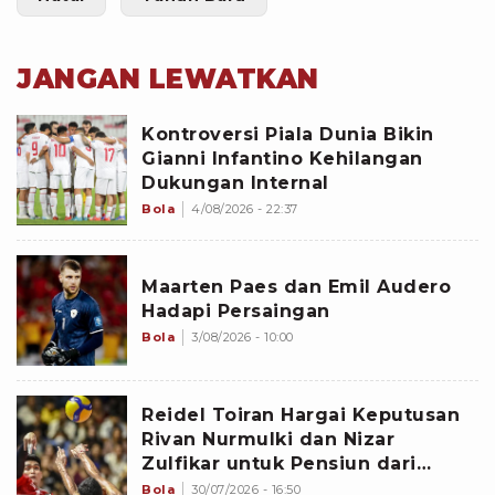
JANGAN LEWATKAN
Kontroversi Piala Dunia Bikin
Gianni Infantino Kehilangan
Dukungan Internal
Bola
4/08/2026 - 22:37
Maarten Paes dan Emil Audero
Hadapi Persaingan
Bola
3/08/2026 - 10:00
Reidel Toiran Hargai Keputusan
Rivan Nurmulki dan Nizar
Zulfikar untuk Pensiun dari
Timnas Voli Indonesia
Bola
30/07/2026 - 16:50