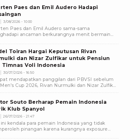
rten Paes dan Emil Audero Hadapi
saingan
3/08/2026 - 10:00
ten Paes dan Emil Audero sama-sama
hadapi ancaman berkurangnya menit bermain
ama klub masing-masing menjelang bergulirnya
m baru.
del Toiran Hargai Keputusan Rivan
mulki dan Nizar Zulfikar untuk Pensiun
i Timnas Voli Indonesia
30/07/2026 - 16:50
at mendapatkan panggilan dari PBVSI sebelum
Men's Cup 2026, Rivan Nurmulki dan Nizar Zulfikar
tuskan untuk mundur dari Timnas Voli Indonesia.
tor Souto Berharap Pemain Indonesia
irik Klub Spanyol
26/07/2026 - 21:47
 ini kendala para pemain Indonesia yang tidak
eroleh pinangan karena kurangnya exposure
 menyebabkan mereka tidak masuk dalam radar