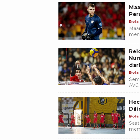
Maa
Per
Bola
Maar
meng
bers
musi
Rei
Nur
dar
Bola
Semp
AVC 
memu
Hec
Dil
Bola
Saat
memp
yang