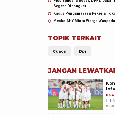
Picu Bencana Besar, DPRD Jabar 
Segera Dibongkar
Kasus Penganiayaan Pekerja Toko 
Menko AHY Minta Warga Waspada 
TOPIK TERKAIT
Cuaca
Dpr
JANGAN LEWATKA
Kon
Inf
Bola
FIFA
elit
Duni