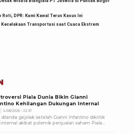
Desak Wisata Bianglala PT Jaswita di Puncak Bogor
Roti, DPR: Kami Kawal Terus Kasus Ini
Kecelakaan Transportasi saat Cuaca Ekstrem
N
troversi Piala Dunia Bikin Gianni
antino Kehilangan Dukungan Internal
4/08/2026 - 22:37
 dilanda gejolak setelah Gianni Infantino dikritik
e internal akibat polemik penjualan saham Piala
a. Dukungan terhadapnya pun mulai menyusut.