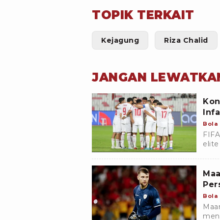
TOPIK TERKAIT
Kejagung
Riza Chalid
JANGAN LEWATKA
Kon
Inf
Bola
FIFA
elit
Duni
Maa
Per
Bola
Maar
meng