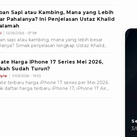
nesia. Yuk, simak jadwal long weekend pekan ini!
ban Sapi atau Kambing, Mana yang Lebih
ar Pahalanya? Ini Penjelasan Ustaz Khalid
alamah
i
12/05/2026 - 07:58
an sapi atau kambing, mana yang lebih besar
lanya? Simak penjelasan lengkap Ustaz Khalid
lamah tentang hewan kurban paling afdal
rut sunnah.
ate Harga iPhone 17 Series Mei 2026,
kah Sudah Turun?
tyle
11/05/2026 - 19:53
te terbaru harga iPhone 17 series per Mei 2026.
k daftar harga terbaru iPhone 17, iPhone 17 Air,
ne 17 Pro, sampai dengan Pro Max lengkap di sini.
Se
3/