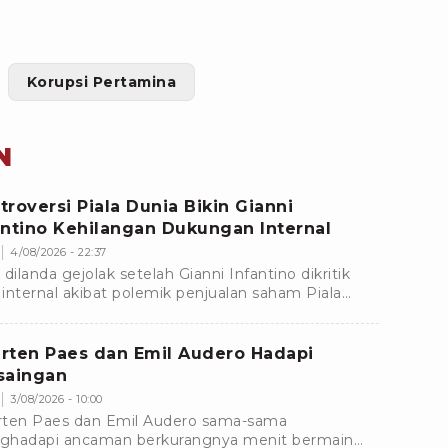
Korupsi Pertamina
N
troversi Piala Dunia Bikin Gianni
antino Kehilangan Dukungan Internal
4/08/2026 - 22:37
 dilanda gejolak setelah Gianni Infantino dikritik
e internal akibat polemik penjualan saham Piala
a. Dukungan terhadapnya pun mulai menyusut.
rten Paes dan Emil Audero Hadapi
saingan
3/08/2026 - 10:00
ten Paes dan Emil Audero sama-sama
hadapi ancaman berkurangnya menit bermain