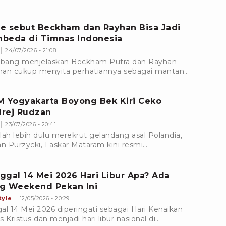
e sebut Beckham dan Rayhan Bisa Jadi
beda di Timnas Indonesia
24/07/2026 - 21:08
ang menjelaskan Beckham Putra dan Rayhan
an cukup menyita perhatiannya sebagai mantan
erang timnas Indonesia.
M Yogyakarta Boyong Bek Kiri Ceko
rej Rudzan
23/07/2026 - 20:41
lah lebih dulu merekrut gelandang asal Polandia,
an Purzycki, Laskar Mataram kini resmi
amankan jasa bek kiri asal Republik Ceko, Ondrej
an.
ggal 14 Mei 2026 Hari Libur Apa? Ada
g Weekend Pekan Ini
tyle
12/05/2026 - 20:29
al 14 Mei 2026 diperingati sebagai Hari Kenaikan
s Kristus dan menjadi hari libur nasional di