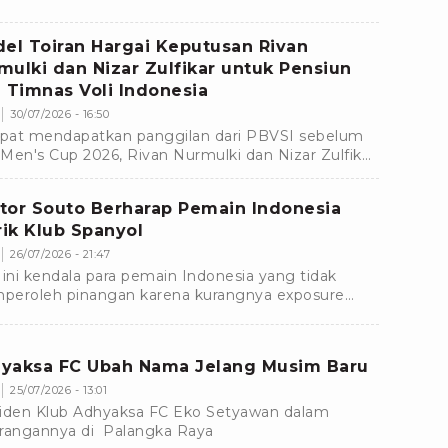
ama klub masing-masing menjelang bergulirnya
m baru.
del Toiran Hargai Keputusan Rivan
mulki dan Nizar Zulfikar untuk Pensiun
i Timnas Voli Indonesia
30/07/2026 - 16:50
at mendapatkan panggilan dari PBVSI sebelum
Men's Cup 2026, Rivan Nurmulki dan Nizar Zulfikar
tuskan untuk mundur dari Timnas Voli Indonesia.
tor Souto Berharap Pemain Indonesia
irik Klub Spanyol
26/07/2026 - 21:47
 ini kendala para pemain Indonesia yang tidak
eroleh pinangan karena kurangnya exposure
 menyebabkan mereka tidak masuk dalam radar
-klub luar negeri seperti Spanyol.
yaksa FC Ubah Nama Jelang Musim Baru
25/07/2026 - 13:01
iden Klub Adhyaksa FC Eko Setyawan dalam
rangannya di Palangka Raya