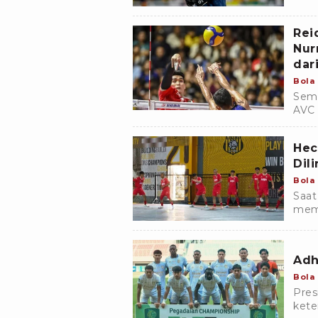
bers
musi
Rei
Nur
dar
Bola
Semp
AVC 
memu
Hec
Dil
Bola
Saat
memp
yang
klub
Adh
Bola
Pres
kete