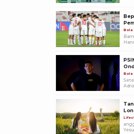
Bep
Pem
Bola
Bamb
Hann
peny
PSI
Ond
Bola
Sete
Adri
meng
Rudz
Tan
Lon
Lifes
angg
Yesu