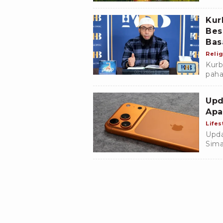
Indo
Kur
Bes
Bas
Relig
Kurb
paha
Basa
menu
Upd
Apa
Lifes
Upda
Sima
iPho