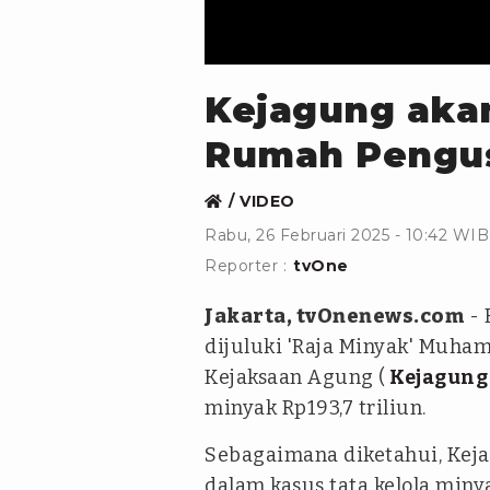
Kejagung aka
Rumah Pengus
VIDEO
Rabu, 26 Februari 2025 - 10:42 WIB
Reporter :
tvOne
Jakarta, tvOnenews.com
- 
dijuluki 'Raja Minyak' Muh
Kejaksaan Agung (
Kejagung
minyak Rp193,7 triliun.
Sebagaimana diketahui, Kej
dalam kasus tata kelola min