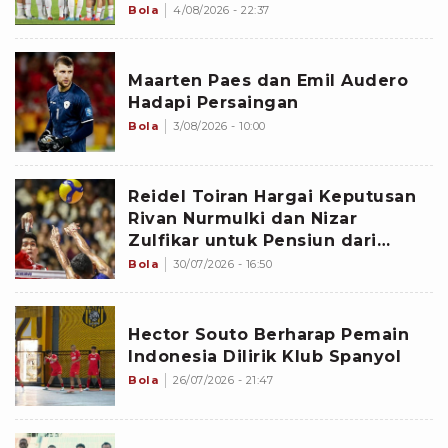
Bola
4/08/2026 - 22:37
Maarten Paes dan Emil Audero
Hadapi Persaingan
Bola
3/08/2026 - 10:00
Reidel Toiran Hargai Keputusan
Rivan Nurmulki dan Nizar
Zulfikar untuk Pensiun dari
Timnas Voli Indonesia
Bola
30/07/2026 - 16:50
Hector Souto Berharap Pemain
Indonesia Dilirik Klub Spanyol
Bola
26/07/2026 - 21:47