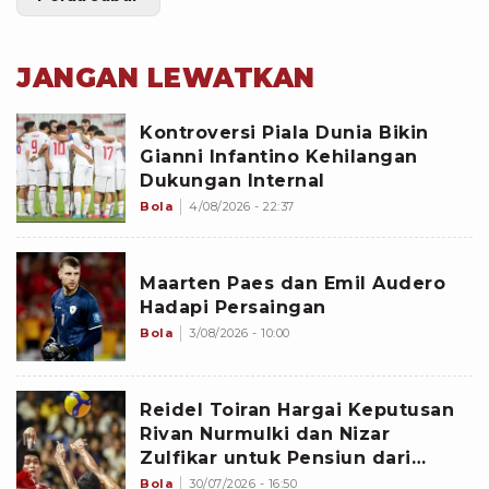
JANGAN LEWATKAN
Kontroversi Piala Dunia Bikin
Gianni Infantino Kehilangan
Dukungan Internal
Bola
4/08/2026 - 22:37
Maarten Paes dan Emil Audero
Hadapi Persaingan
Bola
3/08/2026 - 10:00
Reidel Toiran Hargai Keputusan
Rivan Nurmulki dan Nizar
Zulfikar untuk Pensiun dari
Timnas Voli Indonesia
Bola
30/07/2026 - 16:50