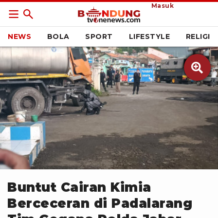
Masuk
NEWS
BOLA
SPORT
LIFESTYLE
RELIGI

Cepi Kurnia/tvOne
Buntut Cairan Kimia
Berceceran di Padalarang