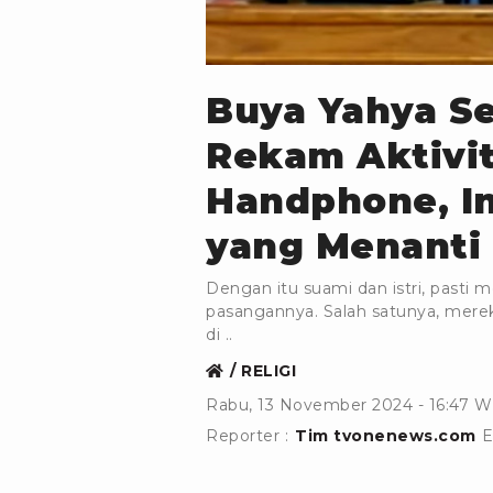
dok.tangkapan layar youtube
Buya Yahya Se
Rekam Aktivit
Handphone, I
yang Menanti 
Dengan itu suami dan istri, past
pasangannya. Salah satunya, me
di ..
RELIGI
Rabu, 13 November 2024 - 16:47 W
Reporter :
Tim tvonenews.com
E