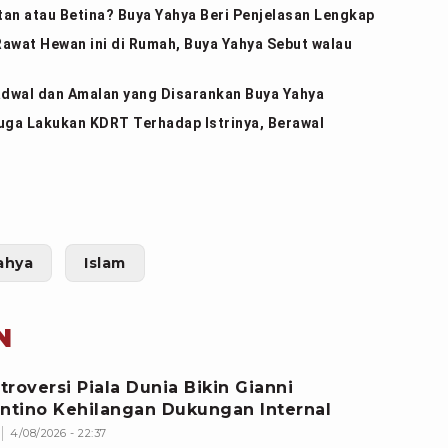
an atau Betina? Buya Yahya Beri Penjelasan Lengkap
 Rawat Hewan ini di Rumah, Buya Yahya Sebut walau
adwal dan Amalan yang Disarankan Buya Yahya
uga Lakukan KDRT Terhadap Istrinya, Berawal
ahya
Islam
N
troversi Piala Dunia Bikin Gianni
antino Kehilangan Dukungan Internal
4/08/2026 - 22:37