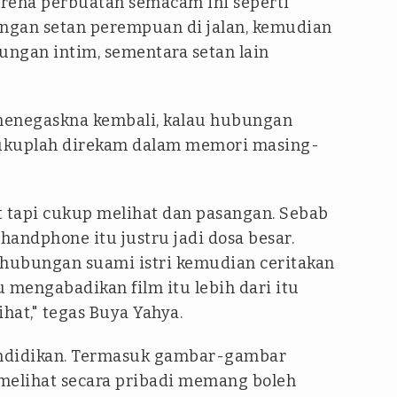
Karena perbuatan semacam ini seperti
engan setan perempuan di jalan, kemudian
ngan intim, sementara setan lain
menegaskna kembali, kalau hubungan
ukuplah direkam dalam memori masing-
t tapi cukup melihat dan pasangan. Sebab
andphone itu justru jadi dosa besar.
 hubungan suami istri kemudian ceritakan
u mengabadikan film itu lebih dari itu
hat," tegas Buya Yahya.
pendidikan. Termasuk gambar-gambar
 melihat secara pribadi memang boleh